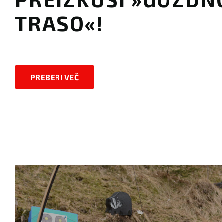
TRASO«!
PREBERI VEČ