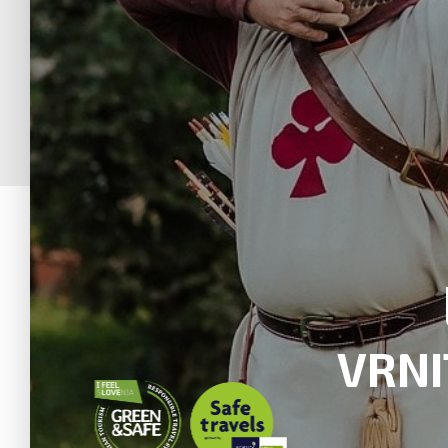
PARKUR D
DOŽIVITE
DOGODIVŠČINO
GOZDNI TRASI
KONTAKT