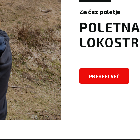
Za čez poletje
​​POLETN
LOKOSTR
PREBERI VEČ