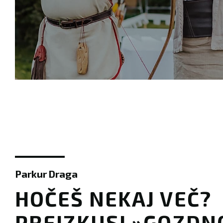
Parkur Draga
​​HOČEŠ NEKAJ VEČ?
PREIZKUSI »GOZDN