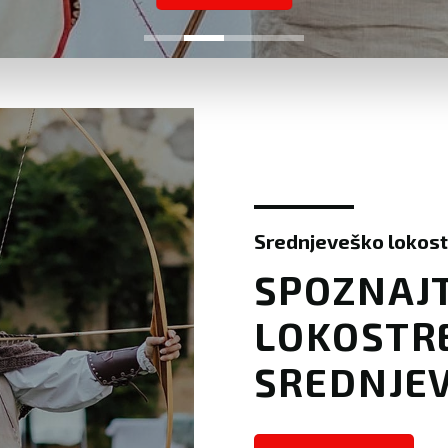
Srednjeveško lokost
SPOZNAJT
LOKOSTR
SREDNJEV