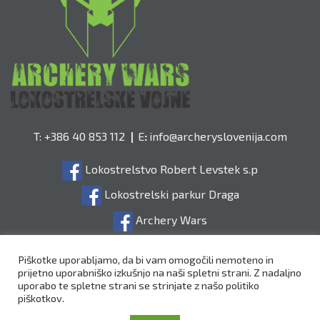
T: +386 40 853 112
|
E
:
info@archeryslovenija.com​
Lokostrelstvo Robert Levstek s.p
Lokostrelski parkur Draga
Archery Wars
Lokostrelstvo
Piškotke uporabljamo, da bi vam omogočili nemoteno in
prijetno uporabniško izkušnjo na naši spletni strani. Z nadaljno
© 2021 Lokostrelstvo
|
Izdelava spletne strani:
uporabo te spletne strani se strinjate z našo politiko
piškotkov.