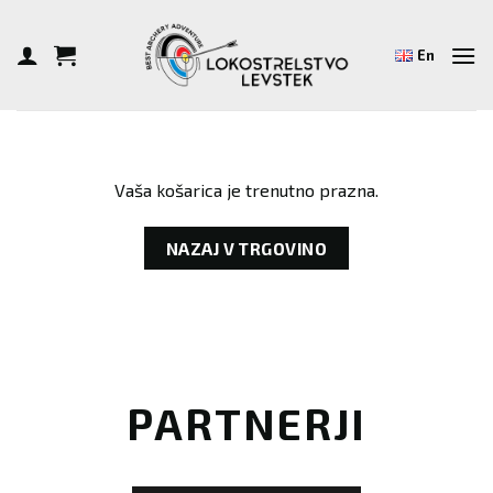
Skoči
na
En
vsebino
Vaša košarica je trenutno prazna.
NAZAJ V TRGOVINO
PARTNERJI