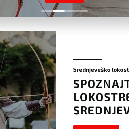
Srednjeveško lokost
SPOZNAJT
LOKOSTR
SREDNJEV