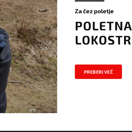
Za čez poletje
​​POLETN
LOKOSTR
PREBERI VEČ