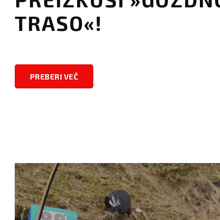
TRASO«!
PREBERI VEČ