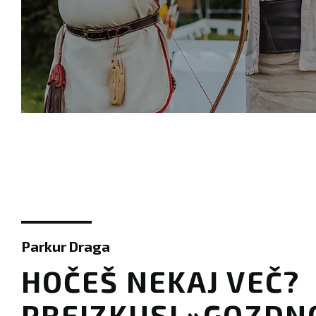
Parkur Draga
​​HOČEŠ NEKAJ VEČ?
PREIZKUSI »GOZDN