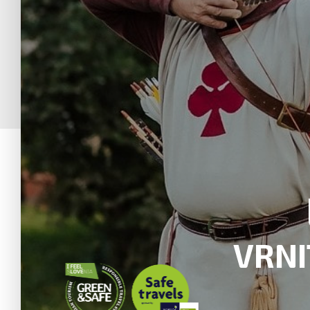
PARKUR DR
DOŽIVITE
DOGODIVŠČINO 
GOZDNI TRASI
KONTAKT