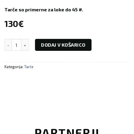
Tarče so primerne za loke do 45 #.
130
€
ZAJČKA (2D tarča) količina
DODAJ V KOŠARICO
Kategorija:
Tarče
PARTNERJI