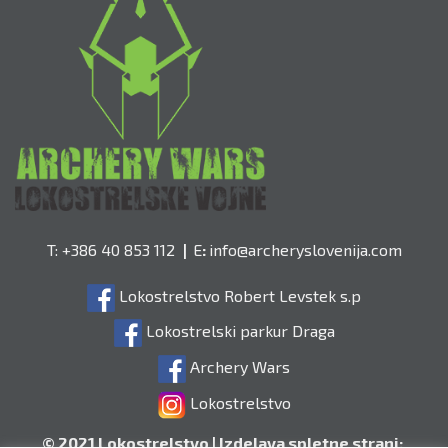
T: +386 40 853 112
|
E
:
info@archeryslovenija.com​
Lokostrelstvo Robert Levstek s.p
Lokostrelski parkur Draga
Archery Wars
Lokostrelstvo
© 2021 Lokostrelstvo
|
Izdelava spletne strani: